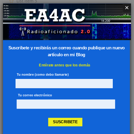
List item 5
×
List item 1
List item 2
List item 3
List item 4
List item 5
Suscribete y recibirás un correo cuando publique un nuevo
List item 1
artículo en mi Blog
List item 2
List item 3
Entérate antes que los demás
List item 4
Tu nombre (como debo llamarte)
List item 5
With Circles
Tu correo electrónico
List item 1
List item 2
SUSCRIBETE
List item 3
List item 4