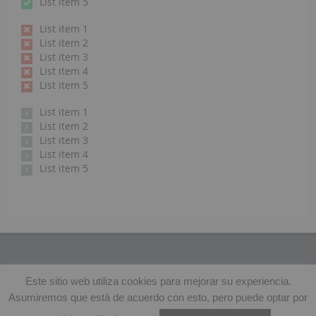
List item 5
List item 1
List item 2
List item 3
List item 4
List item 5
List item 1
List item 2
List item 3
List item 4
List item 5
Este sitio web utiliza cookies para mejorar su experiencia.
© Copyright 2015 - 2026 - EA4AC |
Políticas de Privacidad
|
Asumiremos que está de acuerdo con esto, pero puede optar por
Hospedado en: