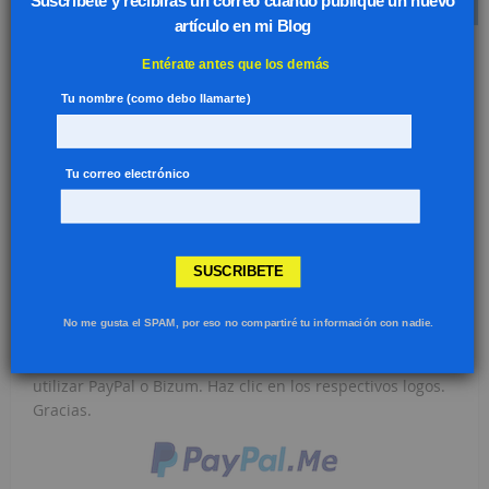
Suscribete y recibirás un correo cuando publique un nuevo
artículo en mi Blog
Entérate antes que los demás
Tu nombre (como debo llamarte)
Tu correo electrónico
SUSCRIBETE
Si mis tutoriales te han parecido útiles, por favor
No me gusta el SPAM, por eso no compartiré tu información con nadie.
invítame a un café
. Esta aportación ayudará a mantener
el servidor donde está alojada la página Web. Puedes
utilizar PayPal o Bizum. Haz clic en los respectivos logos.
Gracias.