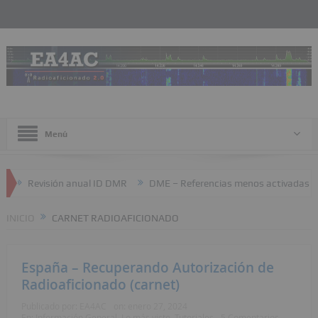
Menú
Revisión anual ID DMR
DME – Referencias menos activadas
INICIO
CARNET RADIOAFICIONADO
España – Recuperando Autorización de
Radioaficionado (carnet)
Publicado por:
EA4AC
on:
enero 27, 2024
En:
Información General
,
Lo más visto
,
Tutoriales
5 Comentarios