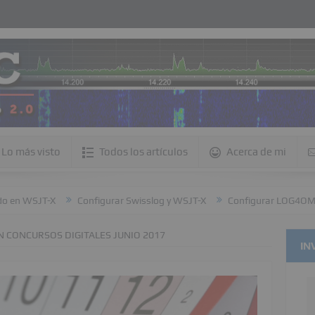
Lo más visto
Todos los artículos
Acerca de mi
SJT-X
Configurar Swisslog y WSJT-X
Configurar LOG4OM y WSJT
N CONCURSOS DIGITALES JUNIO 2017
IN