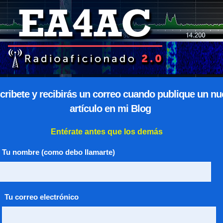
ursos digitales para este mes.
s en esta
página
.
BÚ
Siguiente
Ham Radio Deluxe 6.4 – Error
cribete y recibirás un correo cuando publique un n
s
conector ODBC
artículo en mi Blog
Entérate antes que los demás
BÚ
Tu nombre (como debo llamarte)
Bú
po
 Puchalski, radioaficionado desde 1983 en Venezuela.
me
 los indicativos YV5JEA, 4M5J, YV1CP y YY1C.
Tu correo electrónico
oncursos y DXs. Activo en modos digitales desde 1985.
la en la instalación de los primeros nodos digitales.