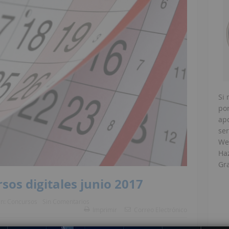
Si 
po
ap
ser
Web
Haz
Gra
sos digitales junio 2017
En:
Concursos
Sin Comentarios
Imprimir
Correo Electrónico