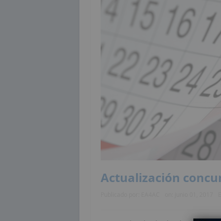
Actualización concur
Publicado por:
EA4AC
on:
junio 01, 2017