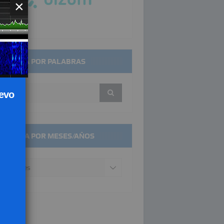
×
SQUEDA POR PALABRAS
uevo
SQUEDA POR MESES/AÑOS
squeda
r
ses/años