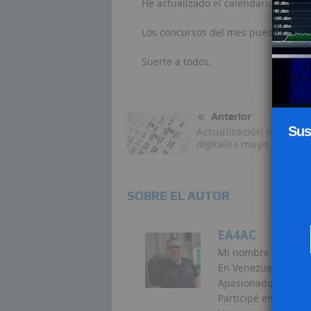
He actualizado el calendario de conc
Los concursos del mes pueden verlo
Suerte a todos.
Anterior
Sus
Actualización concurso
digitales mayo 2017
SOBRE EL AUTOR
EA4AC
Mi nombre es Cédric
En Venezuela utilice
Apasionado de los c
Participé en Venezue