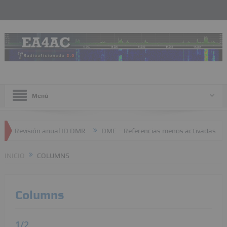
Menú
isión anual ID DMR
DME – Referencias menos activadas
JTTY –
INICIO
COLUMNS
Columns
1/2