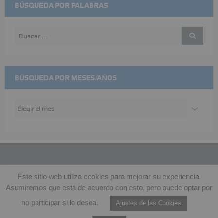
BÚSQUEDA POR PALABRAS
BÚSQUEDA POR MESES/AÑOS
Búsqueda
por
meses/años
Este sitio web utiliza cookies para mejorar su experiencia.
© Copyright 2015 - 2026 - EA4AC |
Políticas de Privacidad
|
Asumiremos que está de acuerdo con esto, pero puede optar por
Hospedado en:
no participar si lo desea.
Ajustes de las Cookies
Desktop Version
Mobile Version