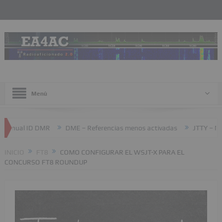
Menú
l ID DMR
DME – Referencias menos activadas
JTTY – Nuevo mo
INICIO
FT8
COMO CONFIGURAR EL WSJT-X PARA EL
CONCURSO FT8 ROUNDUP