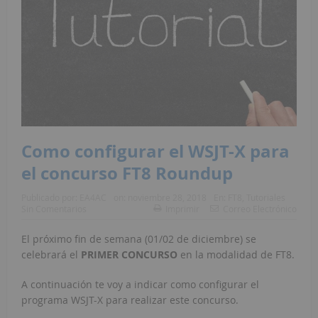
Como configurar el WSJT-X para
el concurso FT8 Roundup
Publicado por:
EA4AC
on:
noviembre 28, 2018
En:
FT8
,
Tutoriales
Sin Comentarios
Imprimir
Correo Electrónico
El próximo fin de semana (01/02 de diciembre) se
celebrará el
PRIMER CONCURSO
en la modalidad de FT8.
A continuación te voy a indicar como configurar el
programa WSJT-X para realizar este concurso.