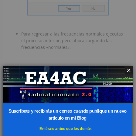
Para regresar a las frecuencias normales ejecutas
el proceso anterior, pero ahora cargando las
frecuencias «normales».
×
El siguiente paso es resetear el log de Cabrillo en
caso que se haya realizado un concurso anterior.
Para ello vete a «File – Settings – Reset Cabrillo log».
Has una copia de seguridad del archivo de log
(wsjtx_log.adi). Para ello vete a «File – Settings –
Suscribete y recibirás un correo cuando publique un nuevo
Open Log directory». Copia el archivo con otro
artículo en mi Blog
nombre, como wsjtx_log-AntesDelConcurso.adi.
Entérate antes que los demás