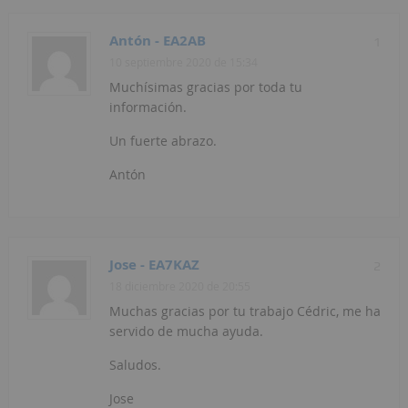
Antón - EA2AB
1
10 septiembre 2020 de 15:34
Muchísimas gracias por toda tu
información.
Un fuerte abrazo.
Antón
Jose - EA7KAZ
2
18 diciembre 2020 de 20:55
Muchas gracias por tu trabajo Cédric, me ha
servido de mucha ayuda.
Saludos.
Jose