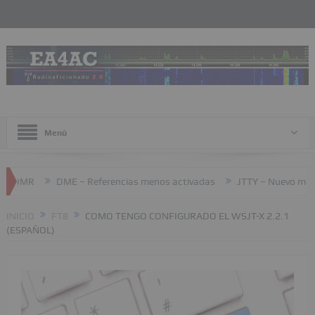
Menú
DME – Referencias menos activadas
JTTY – Nuevo modo en WSJT-
INICIO
FT8
COMO TENGO CONFIGURADO EL WSJT-X 2.2.1
(ESPAÑOL)