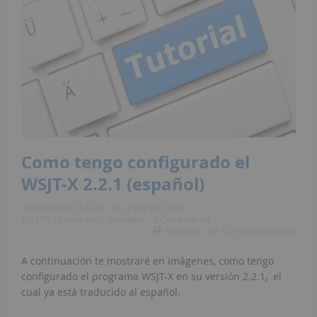
Como tengo configurado el
WSJT-X 2.2.1 (español)
Publicado por:
EA4AC
on:
junio 10, 2020
En:
FT8
,
Lo más visto
,
Tutoriales
2 Comentarios
Imprimir
Correo Electrónico
A continuación te mostraré en imágenes, como tengo
configurado el programa WSJT-X en su versión 2.2.1, el
cual ya está traducido al español.