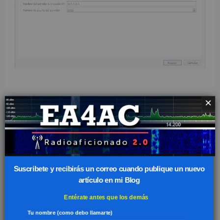
×
En la pestaña «Frecuencias» no tocar nada.
Suscribete y recibirás un correo cuando publique un nuevo
artículo en mi Blog
Entérate antes que los demás
Tu nombre (como debo llamarte)