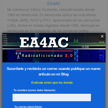
EA4AC
Mi nombre es Cédric Puchalski, radioaficionado desde
1983 en Venezuela. En Venezuela utilice los indicativos
YV5JEA, 4M5J, YV1CP y YY1C. Apasionado de los concursos
y DXs. Activo en modos digitales desde 1985. Participé en
Venezuela en la instalación de los primeros nodos
×
digitales. He retomando la radioafición en España desde
2015 como EA4GST y posteriormente en el 2019 como
EA4AC. Muy activo en JT9 y desde agosto del 2017 en
FT8/FT4 (ahora también FT8 SF), con miles de contactos
en estas modalidades. Actualmente colaboro con el
proyecto del programa WSJT-X.
Suscribete y recibirás un correo cuando publique un nuevo
artículo en mi Blog
Entérate antes que los demás
ARTÍCULOS RELATIVOS
Tu nombre (como debo llamarte)
Tu correo electrónico