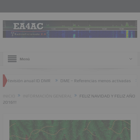
Menú
sión anual ID DMR
DME – Referencias menos activadas
JTTY – 
INICIO
INFORMACIÓN GENERAL
FELIZ NAVIDAD Y FELIZ AÑO
2016!!!