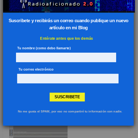
Suscribete y recibirás un correo cuando publique un nuevo
artículo en mi Blog
Entérate antes que los demás
Revisión anual ID DMR
Tu nombre (como debo llamarte)
julio 31, 2026
Tu correo electrónico
SUSCRIBETE
DME – Referencias menos activadas
julio 02, 2026
No me gusta el SPAM, por eso no compartiré tu información con nadie.