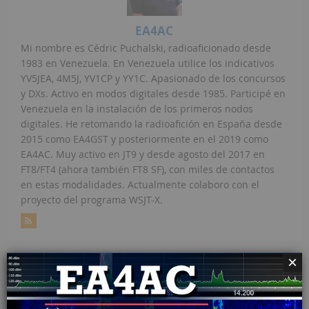
EA4AC
Mi nombre es Cédric Puchalski, radioaficionado desde
1983 en Venezuela. En Venezuela utilice los indicativos
YV5JEA, 4M5J, YV1CP y YY1C. Apasionado de los concursos
y DXs. Activo en modos digitales desde 1985. Participé en
Venezuela en la instalación de los primeros nodos
digitales. He retomando la radioafición en España desde
2015 como EA4GST y posteriormente en el 2019 como
EA4AC. Muy activo en JT9 y desde agosto del 2017 en
FT8/FT4 (ahora también FT8 SF), con miles de contactos
en estas modalidades. Actualmente colaboro con el
proyecto del programa WSJT-X.
×
ARTÍCULOS RELATIVOS