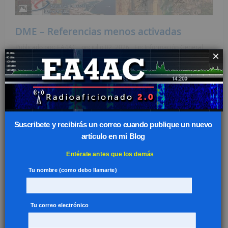
DME – Referencias menos activadas
Publicado por:
EA4AC
on:
julio 02, 2026
En:
Información General
×
Sin Comentarios
He visto, digamos que, con preocupación, cómo se hacen
actividades para el «Diploma Municipios de España»,
pero se repiten referencias que ya han sido activadas
recientemente y se olvidan que algunas que tienen
mucho tiempo sin activarse. Si eres activador, te dejo a
Suscribete y recibirás un correo cuando publique un nuevo
continuación, una hoja de Excel con los municipios que
artículo en mi Blog
no han sido […]
Leer más
Entérate antes que los demás
Tu nombre (como debo llamarte)
Tu correo electrónico