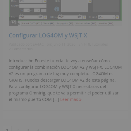
Configurar LOG4OM y WSJT-X
Publicado por:
EA4AC
on:
junio 11, 2026
En:
FT8
,
Tutoriales
2 Comentarios
Introducción En este tutorial te voy a enseñar cómo
configurar la combinación LOG4OM V2 y WSJT-X. LOG4OM
V2 es un programa de log muy completo. LOG4OM es
GRATIS. Puedes descargar LOG4OM V2 de esta página.
Para configurar LOG4OM y WSJT-X necesitaras del
programa Omnirig, que te va a permitir el poder utilizar
el mismo puerto COM […]
Leer más
1
2
3
4
›
»