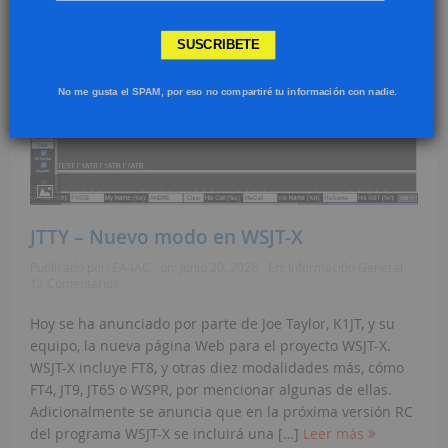
SUSCRIBETE
No me gusta el SPAM, por eso no compartiré tu información con nadie.
JTTY – Nuevo modo en WSJT-X
Publicado por:
EA4AC
on:
junio 20, 2026
En:
Información General
12 Comentarios
Hoy se ha anunciado por parte de Joe Taylor, K1JT, y su
equipo, la nueva página Web para el proyecto WSJT-X.
WSJT-X incluye FT8, y otras diez modalidades más, cómo
FT4, JT9, JT65 o WSPR, por mencionar algunas de ellas.
Adicionalmente se anuncia que en la próxima versión RC
del programa WSJT-X se incluirá una […]
Leer más