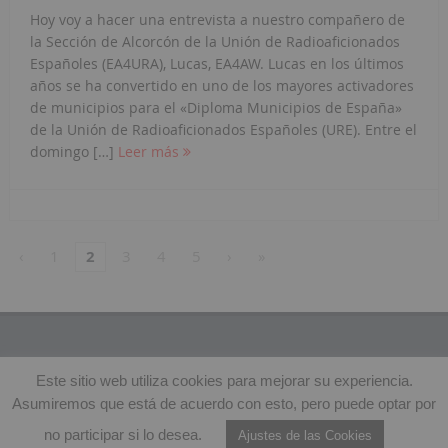
Hoy voy a hacer una entrevista a nuestro compañero de
la Sección de Alcorcón de la Unión de Radioaficionados
Españoles (EA4URA), Lucas, EA4AW. Lucas en los últimos
años se ha convertido en uno de los mayores activadores
de municipios para el «Diploma Municipios de España»
de la Unión de Radioaficionados Españoles (URE). Entre el
domingo […]
Leer más
‹
1
2
3
4
5
›
»
Este sitio web utiliza cookies para mejorar su experiencia.
© Copyright 2015 - 2026 - EA4AC |
Políticas de Privacidad
|
Asumiremos que está de acuerdo con esto, pero puede optar por
Hospedado en:
no participar si lo desea.
Ajustes de las Cookies