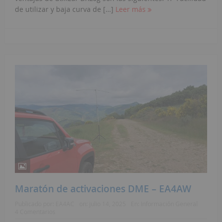
de utilizar y baja curva de […]
Leer más
Maratón de activaciones DME – EA4AW
Publicado por:
EA4AC
on:
julio 14, 2025
En:
Información General
4 Comentarios