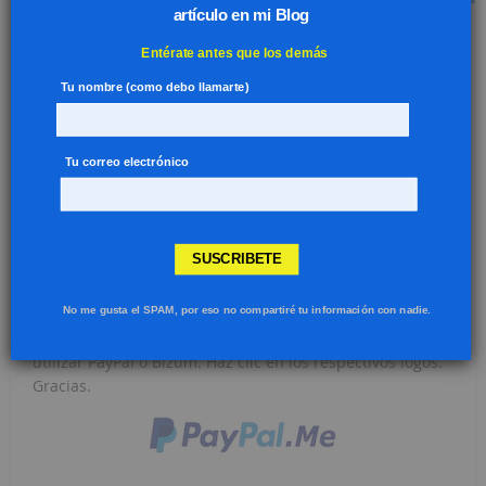
artículo en mi Blog
Entérate antes que los demás
Tu nombre (como debo llamarte)
Tu correo electrónico
SUSCRIBETE
Si mis tutoriales te han parecido útiles, por favor
No me gusta el SPAM, por eso no compartiré tu información con nadie.
invítame a un café
. Esta aportación ayudará a mantener
el servidor donde está alojada la página Web. Puedes
utilizar PayPal o Bizum. Haz clic en los respectivos logos.
Gracias.