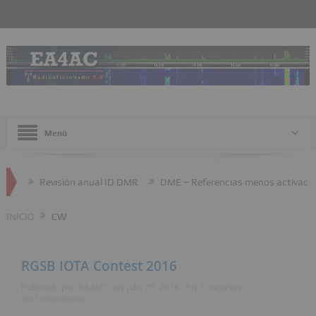
Menú
eb
Revisión anual ID DMR
DME – Referencias menos activadas
INICIO
CW
RGSB IOTA Contest 2016
Publicado por:
EA4AC
on:
julio 25, 2016
En:
Concursos
Sin Comentarios