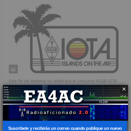
Este fin de semana se celebrará el concurso RSGB IOTA
contest 2016. Buena oportunidad para trabajar las islas
×
que nos hagan falta para el diploma de la IOTA. Modos:
CW & SSB Bandas: 80-1...
Leer más
INVÍTAME A UN CAFÉ
Suscribete y recibirás un correo cuando publique un nuevo