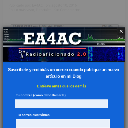
Publicado por:
EA4AC
on:
agosto 10, 2016
En:
Lo más visto
,
Tutoriales
Sin Comentarios
×
Suscribete y recibirás un correo cuando publique un nuevo
artículo en mi Blog
Entérate antes que los demás
Como tuve que comenzar de cero a la hora de retomar el
Tu nombre (como debo llamarte)
hobby, comenzó mi búsqueda para conseguir el mejor
programa para imprimir etiquetas para las QSLs. Probé
muchos, algunos muy completos,...
Leer más
Tu correo electrónico