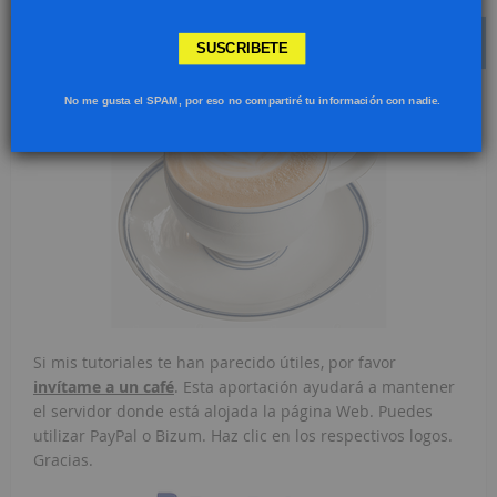
INVÍTAME A UN CAFÉ
SUSCRIBETE
No me gusta el SPAM, por eso no compartiré tu información con nadie.
Si mis tutoriales te han parecido útiles, por favor
invítame a un café
. Esta aportación ayudará a mantener
el servidor donde está alojada la página Web. Puedes
utilizar PayPal o Bizum. Haz clic en los respectivos logos.
Gracias.