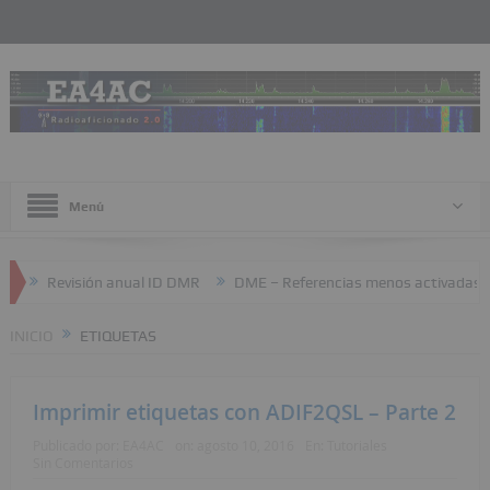
Menú
Revisión anual ID DMR
DME – Referencias menos activadas
INICIO
ETIQUETAS
Imprimir etiquetas con ADIF2QSL – Parte 2
Publicado por:
EA4AC
on:
agosto 10, 2016
En:
Tutoriales
Sin Comentarios