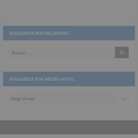
BÚSQUEDA POR PALABRAS
BÚSQUEDA POR MESES/AÑOS
Búsqueda
por
meses/años