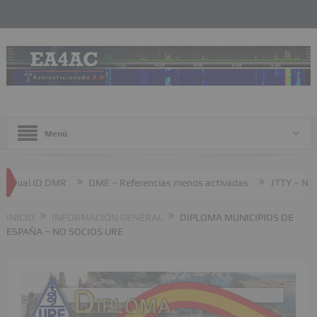
Menú
 ID DMR
DME – Referencias menos activadas
JTTY – Nuevo mod
INICIO
INFORMACIÓN GENERAL
DIPLOMA MUNICIPIOS DE
ESPAÑA – NO SOCIOS URE