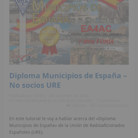
Diploma Municipios de España –
No socios URE
Publicado por:
EA4AC
on:
diciembre 26, 2024
En:
Información General
,
Lo más visto
,
Tutoriales
1 Comentario
Imprimir
Correo Electrónico
En este tutorial te voy a hablar acerca del «Diploma
Municipios de España» de la Unión de Radioaficionados
Españoles (URE).