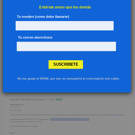
Entérate antes que los demás
Tu nombre (como debo llamarte)
Tu correo electrónico
SUSCRIBETE
En las próximas horas recibirás un correo desde la
No me gusta el SPAM, por eso no compartiré tu información con nadie.
administración del «Diploma Municipios de España»
indicándote los resultados del log que has subido.