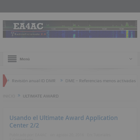
Menú
Revisión anual ID DMR
DME – Referencias menos activadas
INICIO
ULTIMATE AWARD
Usando el Ultimate Award Application
Center 2/2
Publicado por:
EA4AC
on:
agosto 20, 2016
En:
Tutoriales
1 Comentario