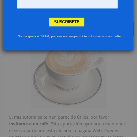
descargar la aplicación desde la p...
Leer más
SUSCRIBETE
INVÍTAME A UN CAFÉ
No me gusta el SPAM, por eso no compartiré tu información con nadie.
Si mis tutoriales te han parecido útiles, por favor
invítame a un café
. Esta aportación ayudará a mantener
el servidor donde está alojada la página Web. Puedes