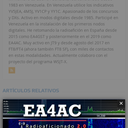
1983 en Venezuela. En Venezuela utilice los indicativos
YV5JEA, 4M5J, YV1CP y YY1C. Apasionado de los concursos
y DXs. Activo en modos digitales desde 1985. Participé en
Venezuela en la instalación de los primeros nodos
digitales. He retomando la radioafición en España desde
2015 como EA4GST y posteriormente en el 2019 como
EA4AC. Muy activo en JT9 y desde agosto del 2017 en
FT8/FT4 (ahora también FT8 SF), con miles de contactos
en estas modalidades. Actualmente colaboro con el
proyecto del programa WSJT-X.
ARTÍCULOS RELATIVOS
×