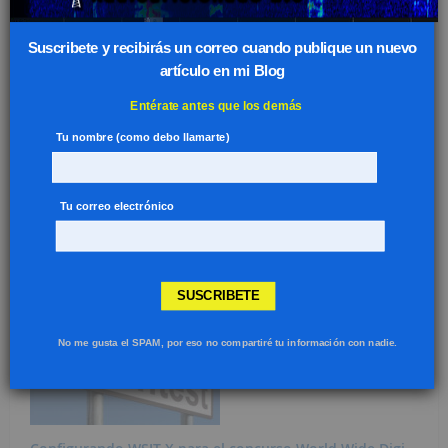
Suscribete y recibirás un correo cuando publique un nuevo
Sesiones de práctica – Concurso ARRL RTTY Roundup
artículo en mi Blog
2020
diciembre 23, 2019
Entérate antes que los demás
Tu nombre (como debo llamarte)
Tu correo electrónico
Vídeo – K1JT – WSJT-X – Digital Contesting
septiembre 12, 2019
SUSCRIBETE
No me gusta el SPAM, por eso no compartiré tu información con nadie.