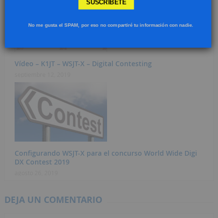
SUSCRIBETE
No me gusta el SPAM, por eso no compartiré tu información con nadie.
Vídeo – K1JT – WSJT-X – Digital Contesting
septiembre 12, 2019
Configurando WSJT-X para el concurso World Wide Digi
DX Contest 2019
agosto 26, 2019
DEJA UN COMENTARIO