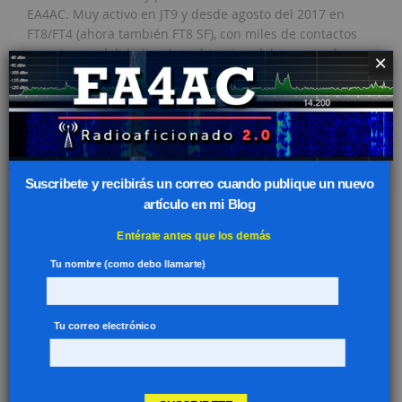
EA4AC. Muy activo en JT9 y desde agosto del 2017 en
FT8/FT4 (ahora también FT8 SF), con miles de contactos
en estas modalidades. Actualmente colaboro con el
×
proyecto del programa WSJT-X.
ARTÍCULOS RELATIVOS
Suscribete y recibirás un correo cuando publique un nuevo
artículo en mi Blog
Entérate antes que los demás
Tu nombre (como debo llamarte)
Tu correo electrónico
Sesiones de práctica – Concurso ARRL RTTY Roundup
2020
diciembre 23, 2019