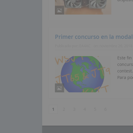
Primer concurso en la modal
Publicado por:
EA4AC
on:
noviembre 26, 2018
Este fi
concurs
contest.
Para po
1
2
3
4
5
6