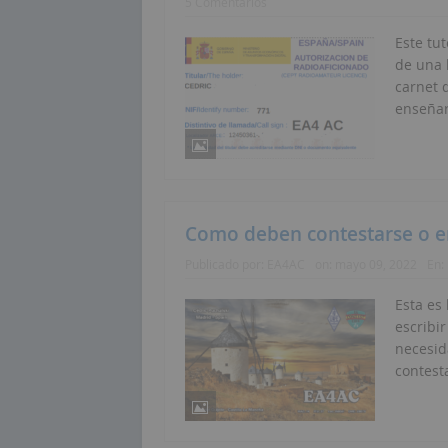
5 Comentarios
Este tu
de una 
carnet q
enseñar
Como deben contestarse o en
Publicado por:
EA4AC
on:
mayo 09, 2022
En:
Esta es
escribi
necesid
contest