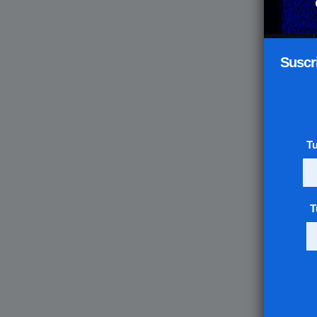
Suscr
T
T