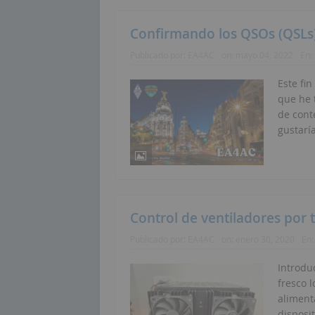
Confirmando los QSOs (QSLs
Publicado por:
EA4AC
on:
mayo 04, 2022
En:
Este fi
que he 
de cont
gustarí
Control de ventiladores por
Publicado por:
EA4AC
on:
enero 30, 2020
En
Introdu
fresco 
aliment
disposit