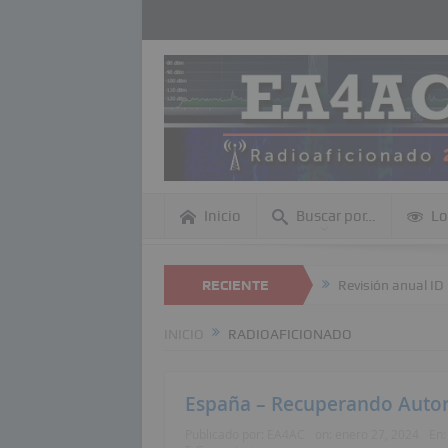
Inicio
Buscar por…
Lo
 búsquedas dentro de esta página Web
RECIENTE
Revisión anual ID DMR
D
INICIO
RADIOAFICIONADO
España – Recuperando Autori
Publicado por:
EA4AC
on:
enero 27, 2024
En