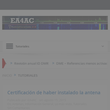
Tutoriales
eb
Revisión anual ID DMR
DME – Referencias menos activadas
INICIO
TUTORIALES
Certificación de haber instalado la antena
Publicado por:
EA4AC
on:
agosto 15, 2015
En:
Antenas
,
Información General
,
Lo más visto
,
Tutoriales
Sin Comentarios