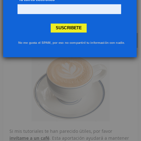
«
‹
15
16
17
18
SUSCRIBETE
INVÍTAME A UN CAFÉ
No me gusta el SPAM, por eso no compartiré tu información con nadie.
Si mis tutoriales te han parecido útiles, por favor
invítame a un café
. Esta aportación ayudará a mantener