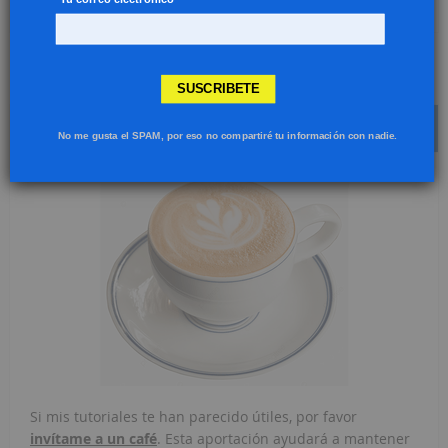
«
‹
15
16
17
18
SUSCRIBETE
INVÍTAME A UN CAFÉ
No me gusta el SPAM, por eso no compartiré tu información con nadie.
Si mis tutoriales te han parecido útiles, por favor
invítame a un café
. Esta aportación ayudará a mantener