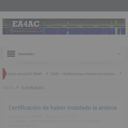
Tutoriales
evisión anual ID DMR
DME – Referencias menos activadas
JTTY
INICIO
TUTORIALES
Certificación de haber instalado la antena
Publicado por:
EA4AC
on:
agosto 15, 2015
En:
Antenas
,
Información General
,
Lo más visto
,
Tutoriales
Sin Comentarios