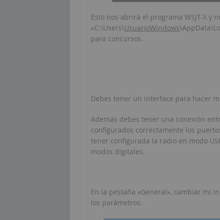
Esto nos abrirá el programa WSJT-X y n
«C:\Users\
UsuarioWindows
\AppData\Lo
para concursos.
Debes tener un interface para hacer mo
Además debes tener una conexión entre 
configurados correctamente los puerto
tener configurada la radio en modo U
modos digitales.
En la pestaña «General», cambiar mi indi
los parámetros.