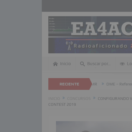
Inicio
Buscar por…
Lo
sta página Web
Revisión anual ID DMR
RECIENTE
DME – Referencias meno
INICIO
CONCURSOS
CONFIGURANDO W
CONTEST 2019