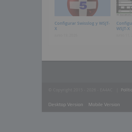
Configurar Swisslog y WSJT-
Config
X
WSJT-X
junio 19, 2026
junio 11,
© Copyright 2015 - 2026 - EA4AC |
Polít
Desktop Version
Mobile Version