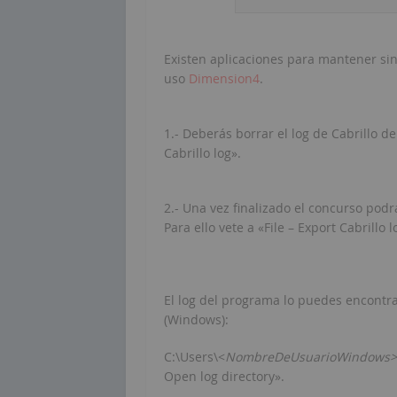
Existen aplicaciones para mantener sin
uso
Dimension4
.
1.- Deberás borrar el log de Cabrillo de
Cabrillo log».
2.- Una vez finalizado el concurso podr
Para ello vete a «File – Export Cabrillo l
El log del programa lo puedes encontrar
(Windows):
C:\Users\<
NombreDeUsuarioWindows>
Open log directory».