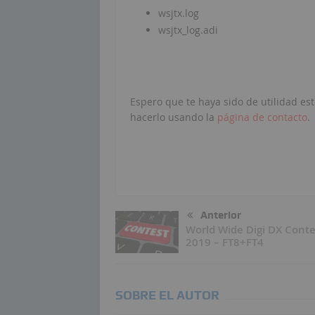
wsjtx.log
wsjtx_log.adi
Espero que te haya sido de utilidad es
hacerlo usando la
página de contacto
.
Anterior
World Wide Digi DX Conte
2019 – FT8+FT4
SOBRE EL AUTOR