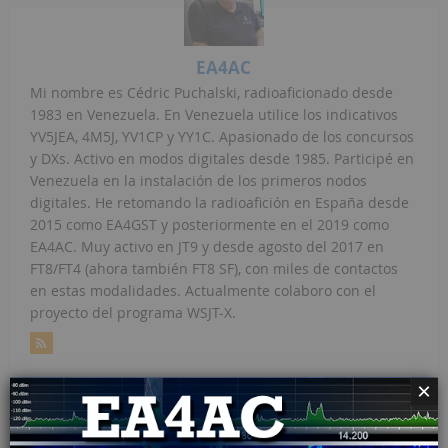
EA4AC
Mi nombre es Cédric Puchalski, radioaficionado desde
1983 en Venezuela. En Venezuela utilice los indicativos
YV5JEA, 4M5J, YV1CP y YY1C. Apasionado de los concursos
y DXs. Activo en modos digitales desde 1985. Participé en
Venezuela en la instalación de los primeros nodos
digitales. He retomando la radioafición en España desde
2015 como EA4GST y posteriormente en el 2019 como
EA4AC. Muy activo en JT9 y desde agosto del 2017 en
FT8/FT4 (ahora también FT8 SF), con miles de contactos
en estas modalidades. Actualmente colaboro con el
proyecto del programa WSJT-X.
×
ARTÍCULOS RELATIVOS