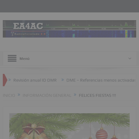
Menú
evisión anual ID DMR
DME – Referencias menos activadas
JTTY
INICIO
INFORMACIÓN GENERAL
FELICES FIESTAS !!!