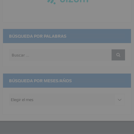
BÚSQUEDA POR PALABRAS
BÚSQUEDA POR MESES/AÑOS
Búsqueda
por
meses/años