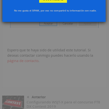
No me gusta el SPAM, por eso no compartiré tu información con nadie.
Espero que te haya sido de utilidad este tutorial. Si
deseas contactar conmigo puedes hacerlo usando la
página de contacto
.
Anterior
Configurando WSJT-X para el concurso FT8
DX Contest 2019