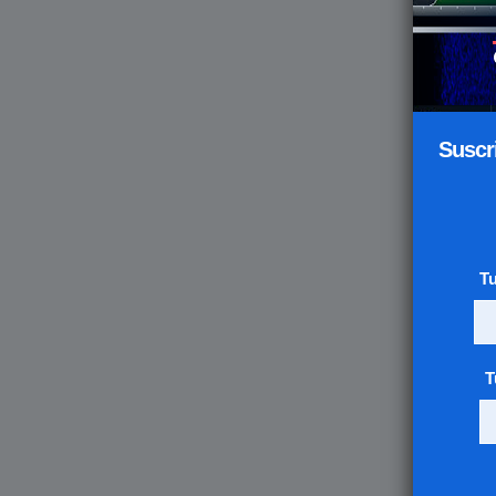
Suscr
T
T