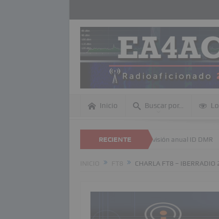
Inicio
Buscar por…
Lo
edas dentro de esta página Web
RECIENTE
Revisión anual ID DMR
DME – R
INICIO
FT8
CHARLA FT8 – IBERRADIO 