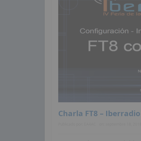
Charla FT8 – Iberradio
Publicado por:
EA4AC
on:
septiembre 18, 201