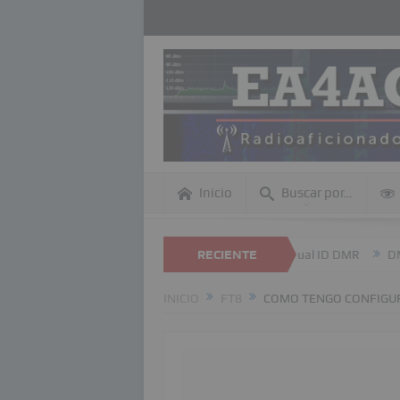
Inicio
Buscar por…
dentro de esta página Web
Revisión anual ID DMR
RECIENTE
DME – Refere
INICIO
FT8
COMO TENGO CONFIGURA