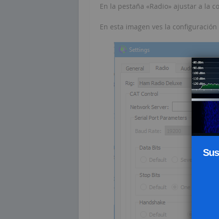
En la pestaña «Radio» ajustar a la co
En esta imagen ves la configuració
Sus