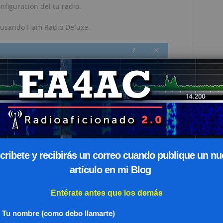
nfiguración del tu radio.
n usando Ham Radio Deluxe.
cribete y recibirás un correo cuando publique un n
artículo en mi Blog
Entérate antes que los demás
Tu nombre (como debo llamarte)