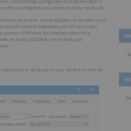
enes, como lo tengo configurado el programa WSJT-X
ic sobre las imágenes para verlas en mejor resolución.
nterface para hacer modos digitales, en la radio o uno
conexión entre el ordenador y el CAT de la radio.
os puertos COM tanto del interface como de la
BÚ
 radio en modo USB/DATA o en el modo que
ales.
ndicativo y el «grid» por el tuyo. Verifica el resto de
BÚ
Bú
po
me