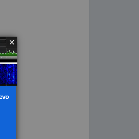
×
uevo