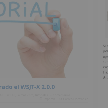
Si 
po
ap
ser
Web
Haz
Gra
ado el WSJT-X 2.0.0
018
En:
FT8
,
Lo más visto
,
Tutoriales
6 Comentarios
Imprimir
Correo Electrónico