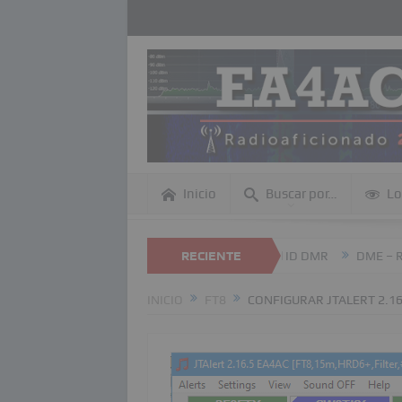
Inicio
Buscar por…
Lo
 de esta página Web
Revisión anual ID DMR
RECIENTE
DME – Referencias
INICIO
FT8
CONFIGURAR JTALERT 2.16.