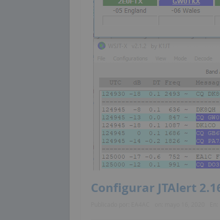
Configurar JTAlert 2.16
Publicado por:
EA4AC
on:
mayo 16, 2020
En: