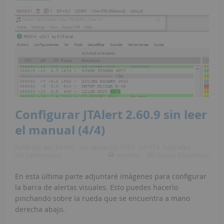
Configurar JTAlert 2.60.9 sin leer
el manual (4/4)
Publicado por:
EA4AC
on:
agosto 03, 2023
En:
FT8
,
Tutoriales
Sin Comentarios
Imprimir
Correo Electrónico
En esta última parte adjuntaré imágenes para configurar
la barra de alertas visuales. Esto puedes hacerlo
pinchando sobre la rueda que se encuentra a mano
derecha abajo.