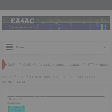
Menú
DME – Referencias menos activadas
JTTY – Nuevo modo en WS
INICIO
FT8
CONFIGURAR JTALERT 2.60.9 SIN LEER EL
MANUAL (4/4)