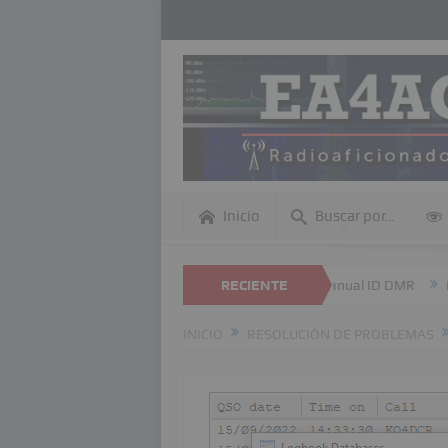
Inicio
Buscar por…
 dentro de esta página Web
Revisión anual ID DMR
RECIENTE
DME – Refe
INICIO
RESOLUCIÓN DE PROBLEMAS