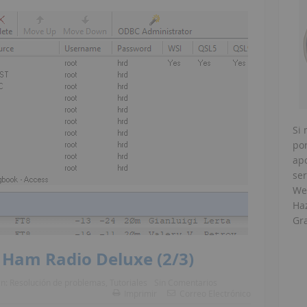
Si 
po
ap
ser
Web
Haz
Gra
 Ham Radio Deluxe (2/3)
En:
Resolución de problemas
,
Tutoriales
Sin Comentarios
Imprimir
Correo Electrónico