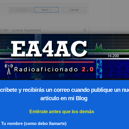
cribete y recibirás un correo cuando publique un n
artículo en mi Blog
Entérate antes que los demás
Tu nombre (como debo llamarte)