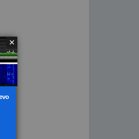
×
uevo