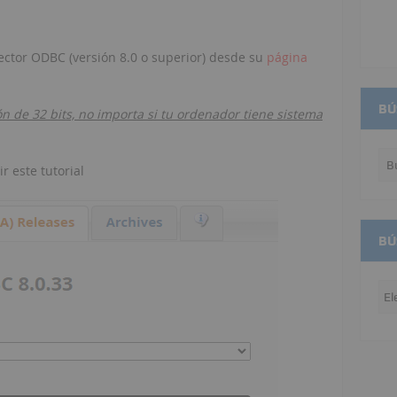
tor ODBC (versión 8.0 o superior) desde su
página
BÚ
ón de 32 bits, no importa si tu ordenador tiene sistema
r este tutorial
BÚ
Bú
po
me