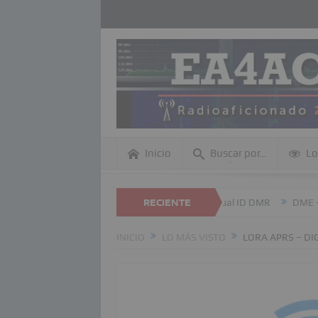
Inicio
Buscar por…
Lo
tro de esta página Web
Revisión anual ID DMR
RECIENTE
DME – Referenc
INICIO
LO MÁS VISTO
LORA APRS – DI