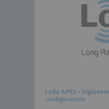
LoRa APRS – Digipeater
configuración
Publicado por:
EA4AC
on:
enero 18, 2024
En