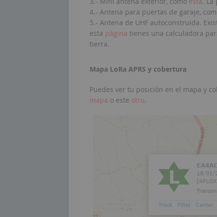
3.- Mini antena exterior, como
esta
. La
4.- Antena para puertas de garaje, co
5.- Antena de UHF autoconstruida. Exi
esta
página
tienes una calculadora pa
tierra.
Mapa LoRa APRS y cobertura
Puedes ver tu posición en el mapa y c
mapa
o este
otro
.