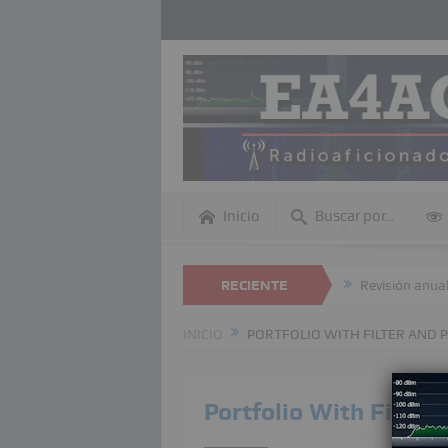
Inicio
Buscar por…
o realizar búsquedas dentro de esta página Web
RECIENTE
Revisión anual I
INICIO
PORTFOLIO WITH FILTER AND 
Portfolio With Filter