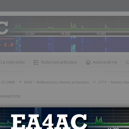
Lo más visto
Todos los artículos
Acerca de mi
D DMR
DME – Referencias menos activadas
JTTY – Nuevo modo 
PAGINATION
 And Pagination