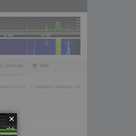
Contacto
DME
en WSJT-X
Configurar Swisslog y WSJT-X
Configurar LOG4OM y 
×