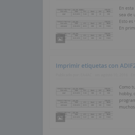
En esta
sea de 
Esto es
En prime
Imprimir etiquetas con ADIF
Publicado por:
EA4AC
on:
agosto 10, 2016
En
Como tu
hobby, 
program
muchos,