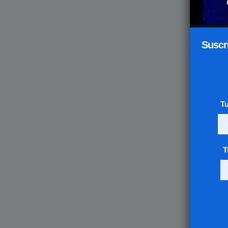
Suscr
T
T