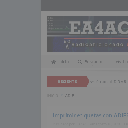
Inicio
Buscar por…
Lo
quedas dentro de esta página Web
RECIENTE
Revisión anual ID DMR
DME –
INICIO
ADIF
Imprimir etiquetas con ADIF
Publicado por:
EA4AC
on:
agosto 10, 2016
En