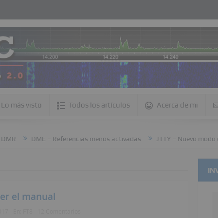
Lo más visto
Todos los artículos
Acerca de mi
DME – Referencias menos activadas
JTTY – Nuevo modo en W
IN
eer el manual
017
En:
FT8
12 Comentarios