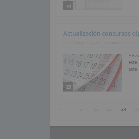
Actualización concursos di
Publicado por:
EA4AC
on:
junio 01, 2017
He ac
este
esta
«
‹
21
22
23
24
2