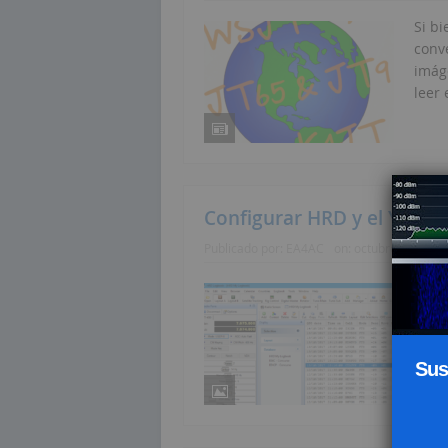
Si bi
conv
imág
leer 
Configurar HRD y el Yaesu
Publicado por:
EA4AC
on:
octubre 14, 2017
A raí
de f
reset
decid
Sus