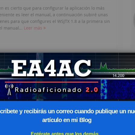
en es cierto que para configurar la aplicación lo más
eniente es leer el manual, a continuación subiré unas
enes para que configures el WSJTX 1.8 a la primera sin
el manual...
Leer más
Si 
po
 FT-450D
ap
En:
Tutoriales
1 Comentario
ser
Web
z de la consulta de un colega, al cual le había dejado
Haz
uncionar los modos digitales en el HRD luego de haber
Gra
eado su radio (Yaesu FT-450D) y reinstalado el HRD, he
ido hac...
Leer más
cribete y recibirás un correo cuando publique un n
artículo en mi Blog
Entérate antes que los demás