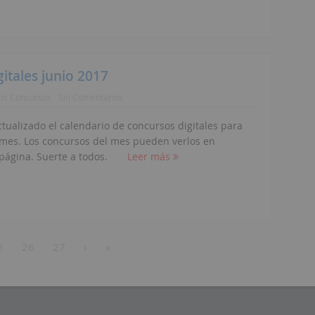
gitales junio 2017
En:
Concursos
Sin Comentarios
tualizado el calendario de concursos digitales para
 mes. Los concursos del mes pueden verlos en
 página. Suerte a todos.
Leer más
5
26
27
›
»