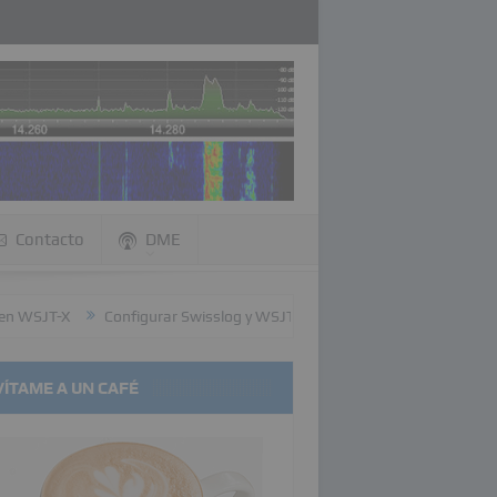
Contacto
DME
SJT-X
Configurar Swisslog y WSJT-X
Configurar LOG4OM y WSJT
VÍTAME A UN CAFÉ