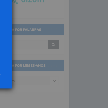
SQUEDA POR PALABRAS
SQUEDA POR MESES/AÑOS
.
squeda
r
ses/años