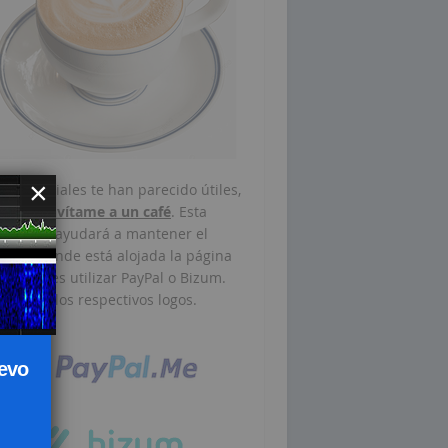
×
mis tutoriales te han parecido útiles,
r favor
invítame a un café
. Esta
ortación ayudará a mantener el
vidor donde está alojada la página
. Puedes utilizar PayPal o Bizum.
 clic en los respectivos logos.
cias.
uevo