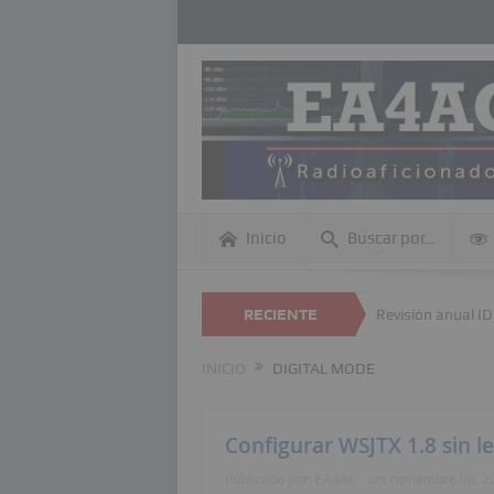
Inicio
Buscar por…
alizar búsquedas dentro de esta página Web
RECIENTE
Revisión anual ID DMR
INICIO
DIGITAL MODE
Configurar WSJTX 1.8 sin l
Publicado por:
EA4AC
on:
noviembre 06, 2